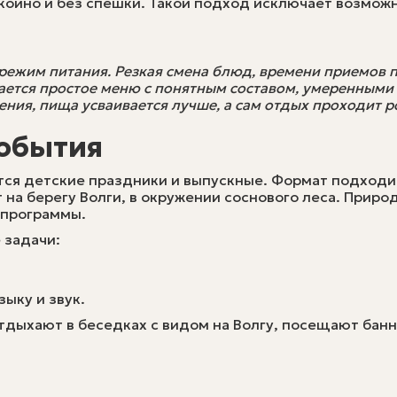
койно и без спешки. Такой подход исключает возмож
режим питания. Резкая смена блюд, времени приемов п
ается простое меню с понятным составом, умеренным
ения, пища усваивается лучше, а сам отдых проходит р
события
тся детские праздники и выпускные. Формат подходи
 на берегу Волги, в окружении соснового леса. Прир
 программы.
 задачи:
ыку и звук.
отдыхают в беседках с видом на Волгу, посещают бан